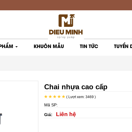
 PHẨM
KHUÔN MẪU
TIN TỨC
TUYỂN
Chai nhựa cao cấp
( Lượt xem: 3469 )
Mã SP:
Liên hệ
Giá: