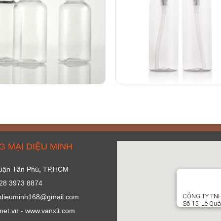
 MẠI DIỆU MINH
 Quận Tân Phú, TP.HCM
028 3973 8874
CÔNG TY TNH
l: dieuminh168@gmail.com
Số 15, Lê Quá
.net.vn - www.vanxit.com