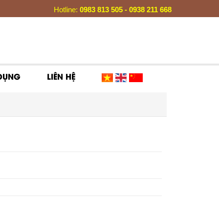
Hotline:
0983 813 505 - 0938 211 668
 DỤNG
LIÊN HỆ