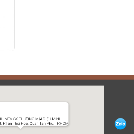
H MTV SX THƯƠNG MẠI DIỆU MINH
t, P.Tân Thới Hòa, Quận Tân Phú, TP.HCM