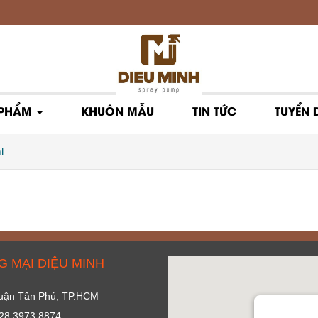
 PHẨM
KHUÔN MẪU
TIN TỨC
TUYỂN
l
 MẠI DIỆU MINH
 Quận Tân Phú, TP.HCM
028 3973 8874