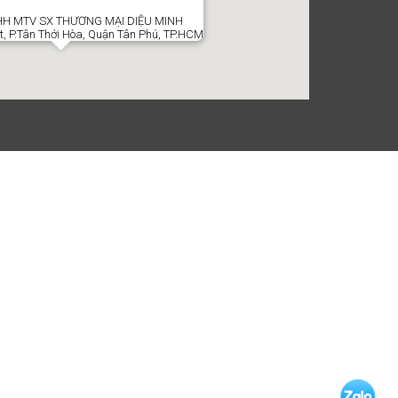
H MTV SX THƯƠNG MẠI DIỆU MINH
t, P.Tân Thới Hòa, Quận Tân Phú, TP.HCM