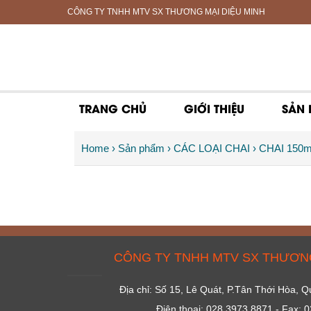
CÔNG TY TNHH MTV SX THƯƠNG MẠI DIỆU MINH
TRANG CHỦ
GIỚI THIỆU
SẢN
Home
› Sản phẩm
› CÁC LOẠI CHAI
› CHAI 150m
CÔNG TY TNHH MTV SX THƯƠNG
Địa chỉ: Số 15, Lê Quát, P.Tân Thới Hòa,
Điện thoại: 028 3973 8871 - Fax: 