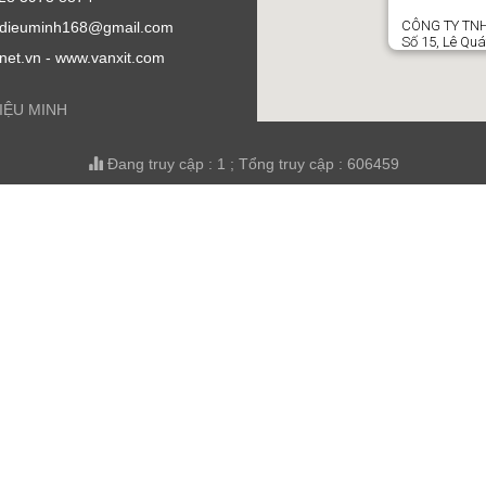
CÔNG TY TNH
l: dieuminh168@gmail.com
Số 15, Lê Quá
.net.vn - www.vanxit.com
DIỆU MINH
Đang truy cập : 1 ; Tổng truy cập : 606459