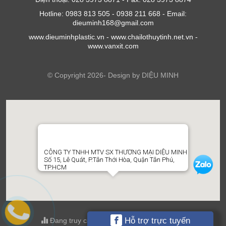
Hotline: 0983 813 505 - 0938 211 668 - Email:
dieuminh168@gmail.com
www.dieuminhplastic.vn - www.chailothuytinh.net.vn -
www.vanxit.com
© Copyright 2026- Design by DIỆU MINH
CÔNG TY TNHH MTV SX THƯƠNG MẠI DIỆU MINH
Số 15, Lê Quát, P.Tân Thới Hòa, Quận Tân Phú,
TP.HCM
Hỗ trợ trực tuyến
Đang truy cập : 1 ; Tổng truy cập : 606426