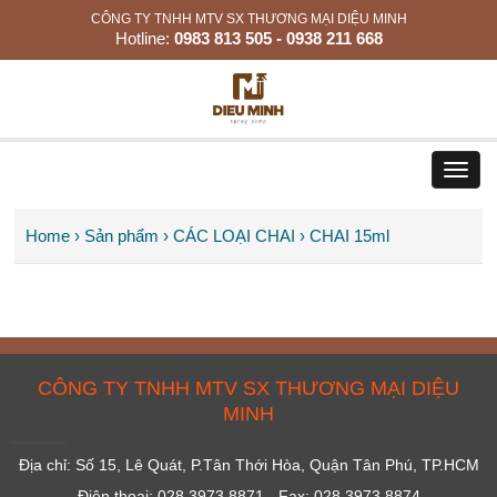
CÔNG TY TNHH MTV SX THƯƠNG MẠI DIỆU MINH
Hotline:
0983 813 505 - 0938 211 668
Toggl
navig
Home
› Sản phẩm
› CÁC LOẠI CHAI
› CHAI 15ml
CÔNG TY TNHH MTV SX THƯƠNG MẠI DIỆU
MINH
Địa chỉ: Số 15, Lê Quát, P.Tân Thới Hòa, Quận Tân Phú, TP.HCM
Điện thoại: 028 3973 8871 - Fax: 028 3973 8874