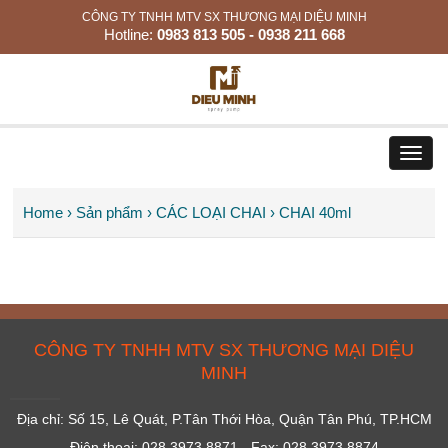
CÔNG TY TNHH MTV SX THƯƠNG MẠI DIỆU MINH
Hotline:
0983 813 505 - 0938 211 668
Toggl
navig
Home
› Sản phẩm
› CÁC LOẠI CHAI
› CHAI 40ml
CÔNG TY TNHH MTV SX THƯƠNG MẠI DIỆU
MINH
Địa chỉ: Số 15, Lê Quát, P.Tân Thới Hòa, Quận Tân Phú, TP.HCM
Điện thoại: 028 3973 8871 - Fax: 028 3973 8874