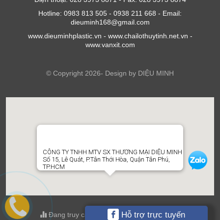
Hotline: 0983 813 505 - 0938 211 668 - Email:
dieuminh168@gmail.com
www.dieuminhplastic.vn - www.chailothuytinh.net.vn -
www.vanxit.com
© Copyright 2026- Design by DIỆU MINH
CÔNG TY TNHH MTV SX THƯƠNG MẠI DIỆU MINH
Số 15, Lê Quát, P.Tân Thới Hòa, Quận Tân Phú,
TP.HCM
Hỗ trợ trực tuyến
Đang truy cập : 1 ; Tổng truy cập : 608161