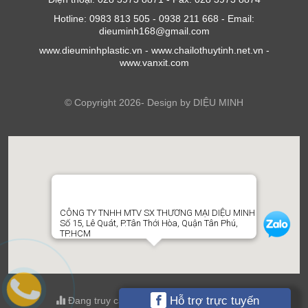
Hotline: 0983 813 505 - 0938 211 668 - Email:
dieuminh168@gmail.com
www.dieuminhplastic.vn - www.chailothuytinh.net.vn -
www.vanxit.com
© Copyright 2026- Design by DIỆU MINH
CÔNG TY TNHH MTV SX THƯƠNG MẠI DIỆU MINH
Số 15, Lê Quát, P.Tân Thới Hòa, Quận Tân Phú,
TP.HCM
Hỗ trợ trực tuyến
Đang truy cập : 4 ; Tổng truy cập : 607197