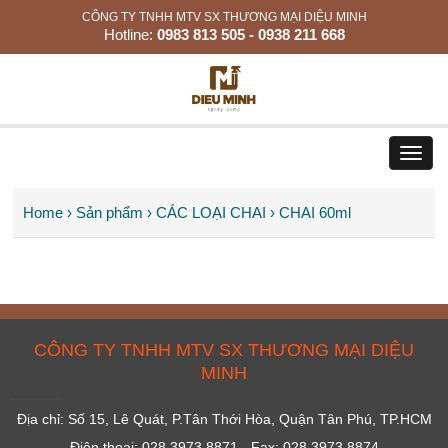
CÔNG TY TNHH MTV SX THƯƠNG MẠI DIỆU MINH
Hotline:
0983 813 505 - 0938 211 668
Toggl
navig
Home
› Sản phẩm
› CÁC LOẠI CHAI
› CHAI 60ml
CÔNG TY TNHH MTV SX THƯƠNG MẠI DIỆU
MINH
Địa chỉ: Số 15, Lê Quát, P.Tân Thới Hòa, Quận Tân Phú, TP.HCM
Điện thoại: 028 3973 8871 - Fax: 028 3973 8874