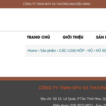
CÔNG TY TNHH MTV SX THƯƠNG MẠI DIỆU MINH
TRANG CHỦ
GIỚI THIỆU
SẢN
Home
› Sản phẩm
› CÁC LOẠI HỘP - HỦ
› HỦ 50
CÔNG TY TNHH MTV SX THƯƠNG
Địa chỉ: Số 15, Lê Quát, P.Tân Thới Hòa,
Điện thoại: 028 3973 8871 - Fax: 