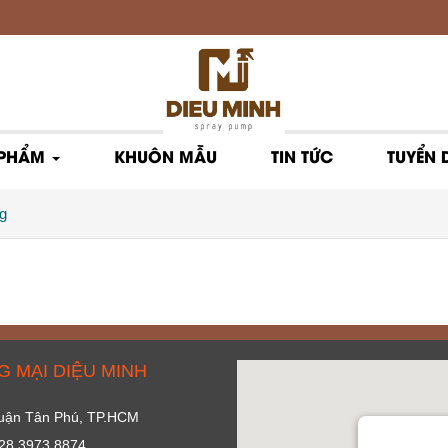
 PHẨM
KHUÔN MẪU
TIN TỨC
TUYỂN
g
 MẠI DIỆU MINH
 Quận Tân Phú, TP.HCM
028 3973 8874