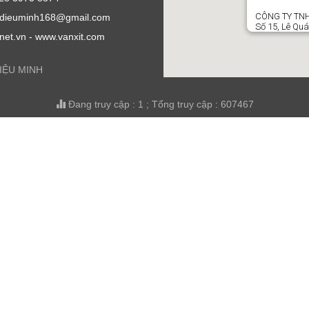
CÔNG TY TNH
l: dieuminh168@gmail.com
Số 15, Lê Quá
.net.vn - www.vanxit.com
DIỆU MINH
Đang truy cập : 1 ; Tổng truy cập : 607467