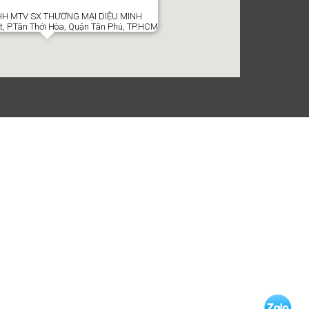
H MTV SX THƯƠNG MẠI DIỆU MINH
t, P.Tân Thới Hòa, Quận Tân Phú, TP.HCM