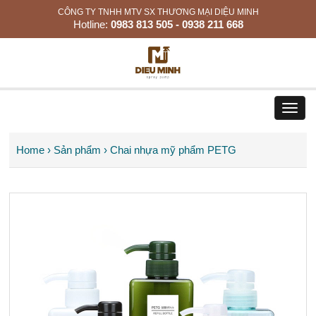
CÔNG TY TNHH MTV SX THƯƠNG MẠI DIỆU MINH
Hotline:
0983 813 505 - 0938 211 668
Toggl
navig
Home
›
Sản phẩm
›
Chai nhựa mỹ phẩm PETG