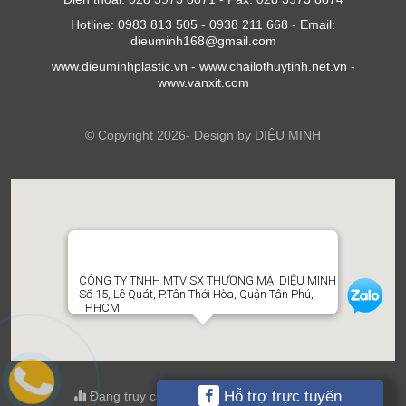
Hotline: 0983 813 505 - 0938 211 668 - Email:
dieuminh168@gmail.com
www.dieuminhplastic.vn - www.chailothuytinh.net.vn -
www.vanxit.com
© Copyright 2026- Design by DIỆU MINH
CÔNG TY TNHH MTV SX THƯƠNG MẠI DIỆU MINH
Số 15, Lê Quát, P.Tân Thới Hòa, Quận Tân Phú,
TP.HCM
Hỗ trợ trực tuyến
Đang truy cập : 1 ; Tổng truy cập : 606473