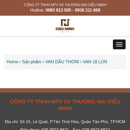
CÔNG TY TNHH MTV SX THƯƠNG MẠI DIỆU MINH
Hotline:
0983 813 505 - 0938 211 668
Toggl
navig
Home
› Sản phẩm
› VAN DẦU THƠM
› VAN 18 LÙN
CÔNG TY TNHH MTV SX THƯƠNG MẠI DIỆU
MINH
Địa chỉ: Số 15, Lê Quát, P.Tân Thới Hòa, Quận Tân Phú, TP.HCM
Điện thoại: 028 3973 8871 - Fax: 028 3973 8874