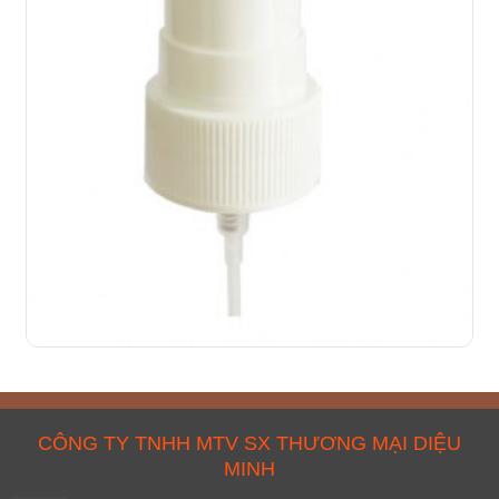
CÔNG TY TNHH MTV SX THƯƠNG MẠI DIỆU
MINH