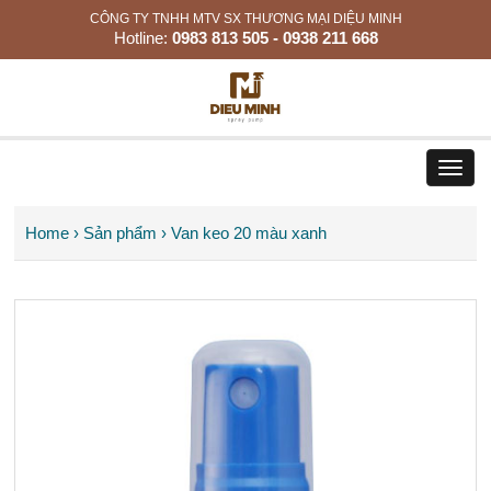
CÔNG TY TNHH MTV SX THƯƠNG MẠI DIỆU MINH
Hotline:
0983 813 505 - 0938 211 668
Toggl
navig
Home
›
Sản phẩm
›
Van keo 20 màu xanh