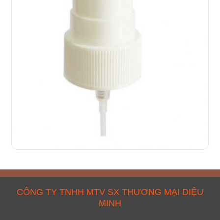
CÔNG TY TNHH MTV SX THƯƠNG MẠI DIỆU
MINH