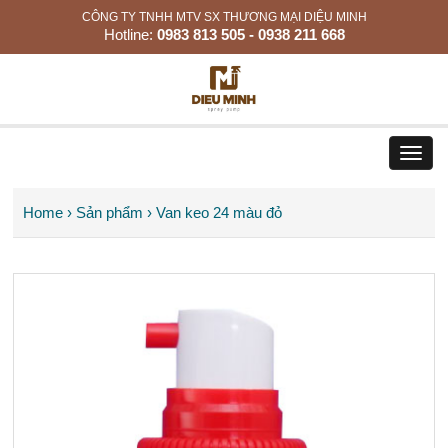
CÔNG TY TNHH MTV SX THƯƠNG MẠI DIỆU MINH
Hotline:
0983 813 505 - 0938 211 668
Toggl
navig
Home
›
Sản phẩm
›
Van keo 24 màu đỏ