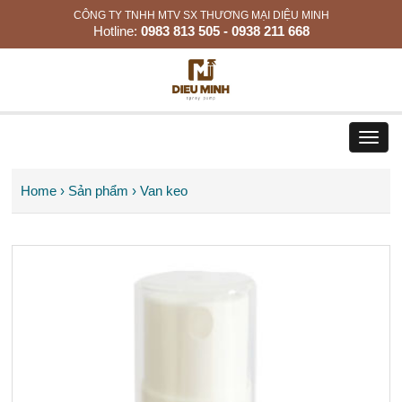
CÔNG TY TNHH MTV SX THƯƠNG MẠI DIỆU MINH
Hotline:
0983 813 505 - 0938 211 668
Toggl
navig
Home
›
Sản phẩm
›
Van keo