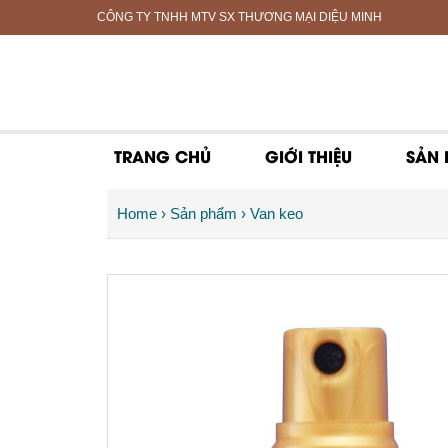
CÔNG TY TNHH MTV SX THƯƠNG MẠI DIỆU MINH
TRANG CHỦ
GIỚI THIỆU
SẢN
Home
›
Sản phẩm
›
Van keo