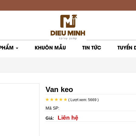
 PHẨM
KHUÔN MẪU
TIN TỨC
TUYỂN
Van keo
( Lượt xem: 5669 )
Mã SP:
Liên hệ
Giá: