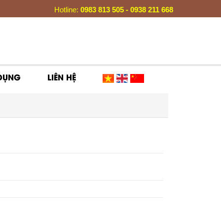
Hotline:
0983 813 505 - 0938 211 668
 DỤNG
LIÊN HỆ