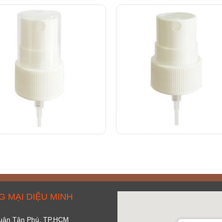
 MẠI DIỆU MINH
 Quận Tân Phú, TP.HCM