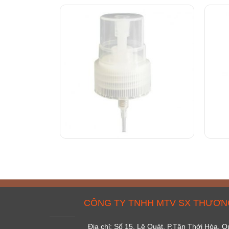
CÔNG TY TNHH MTV SX THƯƠNG
Địa chỉ: Số 15, Lê Quát, P.Tân Thới Hòa,