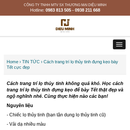
CÔNG TY TNHH MTV SX THƯƠNG MẠI DIỆU MINH
Hotline:
0983 813 505 - 0938 211 668
Toggl
navig
Home
›
TIN TỨC
›
Cách trang trí lọ thủy tinh đựng kẹo bày
Tết cực đẹp
Cách trang trí lọ thủy tinh không quá khó. Học cách
trang trí lọ thủy tinh đựng kẹo để bày Tết thật đẹp và
ngộ nghĩnh nhé. Cùng thực hiện nào các bạn!
Nguyên liệu
- Chiếc lọ thủy tinh (bạn tận dụng lọ thủy tinh cũ)
- Vải dạ nhiều màu