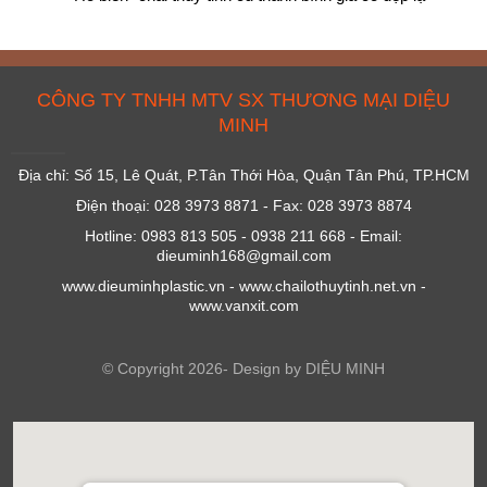
CÔNG TY TNHH MTV SX THƯƠNG MẠI DIỆU
MINH
Địa chỉ: Số 15, Lê Quát, P.Tân Thới Hòa, Quận Tân Phú, TP.HCM
Điện thoại: 028 3973 8871 - Fax: 028 3973 8874
Hotline: 0983 813 505 - 0938 211 668 - Email:
dieuminh168@gmail.com
www.dieuminhplastic.vn - www.chailothuytinh.net.vn -
www.vanxit.com
© Copyright 2026- Design by DIỆU MINH